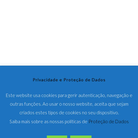
conforto e o foco em design exclusivo oferecendo look próprio
e moderno a quem sabe que desporto também é arte e bem-
estar.
Privacidade e Proteção de Dados
Este website usa cookies para gerir autenticação, navegação e
outras funções. Ao usar o nosso website, aceita que sejam
criados estes tipos de cookies no seu dispositivo.
Saiba mais sobre as nossas políticas de
Proteção de Dados