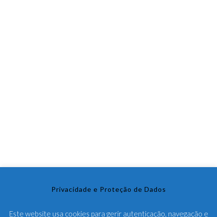
A SLICE é uma marca portuguesa de Sport e BeachWear que
alia a qualidade de tecidos técnicos que proporcionam maior
conforto e o foco em design exclusivo oferecendo look próprio
e moderno a quem sabe que desporto também é arte e bem-
estar.
Privacidade e Proteção de Dados
Este website usa cookies para gerir autenticação, navegação e